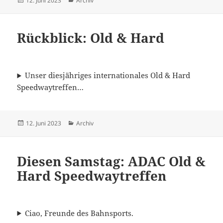
12. Juni 2023
Archiv
am
Rückblick: Old & Hard
Unser diesjähriges internationales Old & Hard
Speedwaytreffen…
Veröffentlicht
Kategorien
12. Juni 2023
Archiv
am
Diesen Samstag: ADAC Old &
Hard Speedwaytreffen
Ciao, Freunde des Bahnsports.