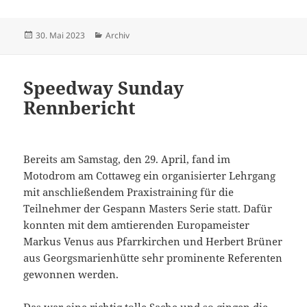
Veröffentlicht
Kategorien
30. Mai 2023
Archiv
am
Speedway Sunday
Rennbericht
Bereits am Samstag, den 29. April, fand im
Motodrom am Cottaweg ein organisierter Lehrgang
mit anschließendem Praxistraining für die
Teilnehmer der Gespann Masters Serie statt. Dafür
konnten mit dem amtierenden Europameister
Markus Venus aus Pfarrkirchen und Herbert Brüner
aus Georgsmarienhütte sehr prominente Referenten
gewonnen werden.
Das war eine richtig tolle Sache und so gingen die