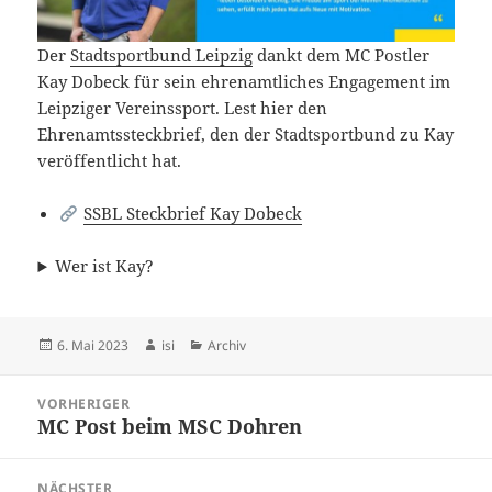
Der
Stadtsportbund Leipzig
dankt dem MC Postler
Kay Dobeck für sein ehrenamtliches Engagement im
Leipziger Vereinssport. Lest hier den
Ehrenamtssteckbrief, den der Stadtsportbund zu Kay
veröffentlicht hat.
SSBL Steckbrief Kay Dobeck
Wer ist Kay?
Veröffentlicht
Autor
Kategorien
6. Mai 2023
isi
Archiv
am
Beitragsnavigation
VORHERIGER
MC Post beim MSC Dohren
Vorheriger
Beitrag:
NÄCHSTER