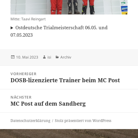
Mitte: Taavi Reingart
Ostdeutsche Trialmeisterschaft 06.05. und
07.05.2023
Veröffentlicht
Autor
Kategorien
10. Mai 2023
isi
Archiv
am
Beitragsnavigation
VORHERIGER
DOSB-lizenzierte Trainer beim MC Post
Vorheriger
Beitrag:
NÄCHSTER
MC Post auf dem Sandberg
Nächster
Beitrag:
Datenschutzerklärung
Stolz präsentiert von WordPress