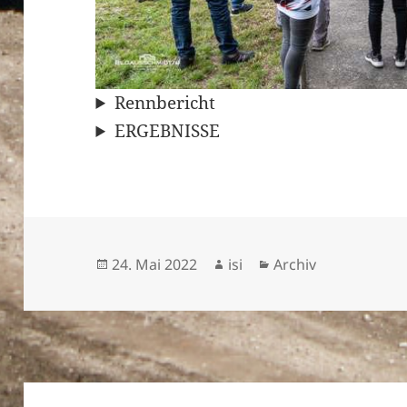
Rennbericht
ERGEBNISSE
Veröffentlicht
Autor
Kategorien
24. Mai 2022
isi
Archiv
am
Beitragsnavigation