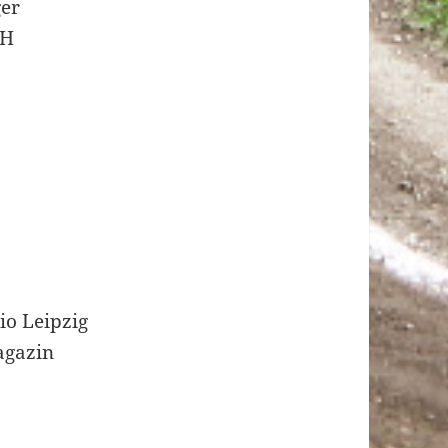
ger
bH
io Leipzig
agazin