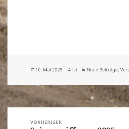
Veröffentlicht
Autor
Kategorien
10. Mai 2025
isi
Neue Beiträge
,
Ver
am
Beitragsnavigation
VORHERIGER