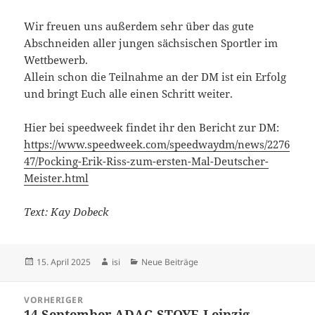
Wir freuen uns außerdem sehr über das gute
Abschneiden aller jungen sächsischen Sportler im
Wettbewerb.
Allein schon die Teilnahme an der DM ist ein Erfolg
und bringt Euch alle einen Schritt weiter.
Hier bei speedweek findet ihr den Bericht zur DM:
https://www.speedweek.com/speedwaydm/news/2276
47/Pocking-Erik-Riss-zum-ersten-Mal-Deutscher-
Meister.html
Text: Kay Dobeck
Veröffentlicht
Autor
Kategorien
15. April 2025
isi
Neue Beiträge
am
Beitragsnavigation
VORHERIGER
14.September ADAC-STOYE-Leipzig
Vorheriger